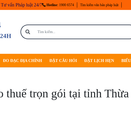
Tư vấn Pháp luật 24/7
Hotline
: 1900 6574
Tìm kiếm văn bản pháp luật
4
 24H
ĐO ĐẠC ĐỊA CHÍNH
ĐẶT CÂU HỎI
ĐẶT LỊCH HẸN
BIỂ
 thuế trọn gói tại tỉnh Thừ