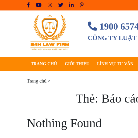
Skip
to
content
1900 657
CÔNG TY LUẬT
TRANG CHỦ
GIỚI THIỆU
LĨNH VỰ TƯ VẤN
Trang chủ
>
Thẻ:
Báo cáo
Nothing Found