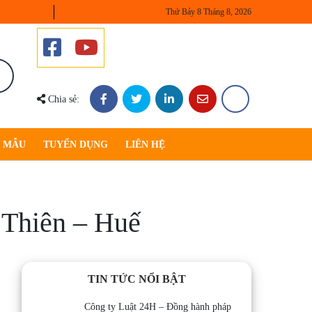
Thứ Bảy 8 Tháng 8, 2026
Chia sẻ:
U MẪU
TUYỂN DỤNG
LIÊN HỆ
a Thiên – Huế
TIN TỨC NỔI BẬT
Công ty Luật 24H – Đồng hành pháp