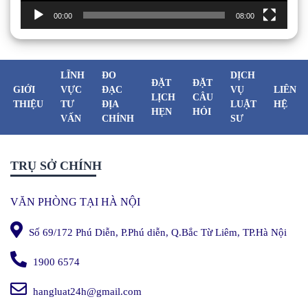
00:00
08:00
LĨNH
ĐO
DỊCH
ĐẶT
ĐẶT
GIỚI
VỰC
ĐẠC
VỤ
LIÊN
LỊCH
CÂU
THIỆU
TƯ
ĐỊA
LUẬT
HỆ
HẸN
HỎI
VẤN
CHÍNH
SƯ
TRỤ SỞ CHÍNH
VĂN PHÒNG TẠI HÀ NỘI
Số 69/172 Phú Diễn, P.Phú diễn, Q.Bắc Từ Liêm, TP.Hà Nội
1900 6574
hangluat24h@gmail.com