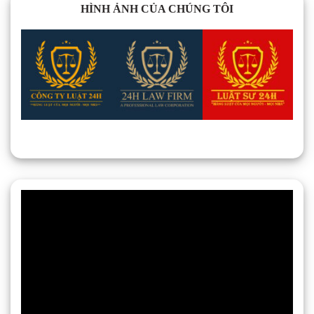
HÌNH ẢNH CỦA CHÚNG TÔI
Trình
chơi
Video