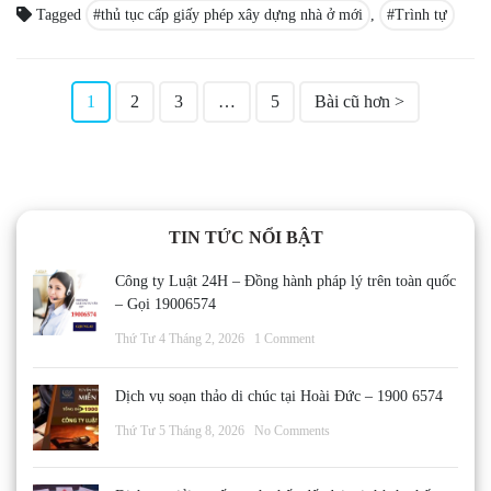
Tagged
thủ tục cấp giấy phép xây dựng nhà ở mới
,
Trình tự
Phân
1
2
3
…
5
Bài cũ hơn
>
trang
bài
viết
TIN TỨC NỔI BẬT
Công ty Luật 24H – Đồng hành pháp lý trên toàn quốc
– Gọi 19006574
Thứ Tư 4 Tháng 2, 2026
1 Comment
Dịch vụ soạn thảo di chúc tại Hoài Đức – 1900 6574
Thứ Tư 5 Tháng 8, 2026
No Comments