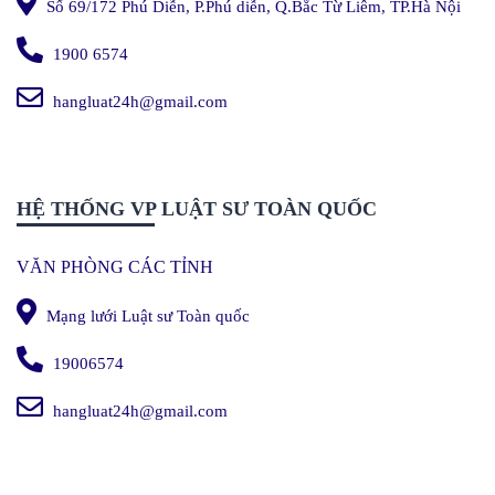
Số 69/172 Phú Diễn, P.Phú diễn, Q.Bắc Từ Liêm, TP.Hà Nội
1900 6574
hangluat24h@gmail.com
HỆ THỐNG VP LUẬT SƯ TOÀN QUỐC
VĂN PHÒNG CÁC TỈNH
Mạng lưới Luật sư Toàn quốc
19006574
hangluat24h@gmail.com