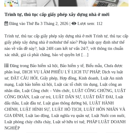
Trình tự, thủ tục cấp giấy phép xây dựng nhà ở mới
Đăng vào
Thứ Ba 3 Tháng 2, 2026
|
Lượt xem:
112
Trình tự, thủ tục cấp giấy phép xây dựng nhà ở mới Trình tự, thủ tục cấp
giấy phép xây dựng nhà ở mớinhư thế nào? Pháp luật quy định như thế
nào về vấn đề này?, luật 24H cam kết tư vấn 24/7, với thông tin chuẩn
xác nhất, giá cả phải chăng, bảo vệ quyền lợi […]
Đăng trong
Bảo hiểm xã hội
,
Bảo hiểm y tế
,
Biểu mẫu
,
Chưa được
phân loại
,
DỊCH VỤ LÀM PHIẾU LÝ LỊCH TƯ PHÁP
,
Dịch vụ luật
sư
,
ĐẶT CÂU HỎI
,
Giấy phép
,
Hợp đồng
,
Kinh doanh
,
Luật An ninh
mạng
,
Luật bảo hiểm xã hội
,
Luật các tổ chức tín dụng
,
Luật công an
nhân dân
,
Luật Công chức - Viên chức
,
LUẬT CÔNG CHỨNG
,
LUẬT
CÔNG ĐOÀN
,
Luật cư trú
,
LUẬT DÂN SỰ
,
LUẬT ĐẤT ĐAI
,
Luật
đấu thầu
,
Luật đầu tư
,
Luật giao thông đường bộ
,
LUẬT HÀNH
CHÍNH
,
LUẬT HÌNH SỰ
,
LUẬT HỘ TỊCH
,
LUẬT HÔN NHÂN VÀ
GIA ĐÌNH
,
Luật lao động
,
Luật nghĩa vụ quân sự
,
Luật Nuôi con nuôi
,
Luật phòng cháy chữa cháy
,
Luật sở hữu trí tuệ
,
PHÁP LUẬT DOANH
NGHIỆP