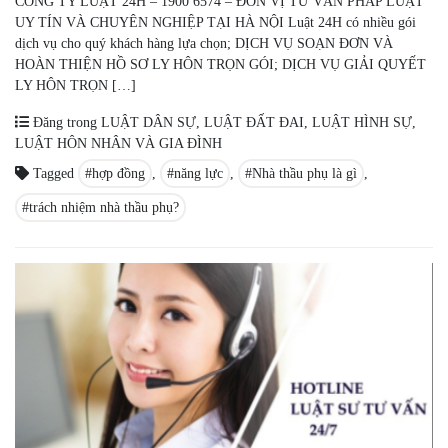
CÔNG TY LUẬT 24H – 1900 6574 – ĐƠN VỊ TƯ VẤN PHÁP LUẬT
UY TÍN VÀ CHUYÊN NGHIỆP TẠI HÀ NỘI Luật 24H có nhiều gói
dịch vụ cho quý khách hàng lựa chọn; DỊCH VỤ SOẠN ĐƠN VÀ
HOÀN THIỆN HỒ SƠ LY HÔN TRỌN GÓI; DỊCH VỤ GIẢI QUYẾT
LY HÔN TRỌN […]
Đăng trong
LUẬT DÂN SỰ
,
LUẬT ĐẤT ĐAI
,
LUẬT HÌNH SỰ
,
LUẬT HÔN NHÂN VÀ GIA ĐÌNH
Tagged
hợp đồng
,
năng lực
,
Nhà thầu phụ là gì
,
trách nhiệm nhà thầu phụ?