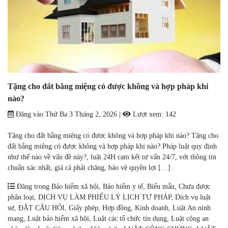
Tặng cho đất bằng miệng có được không và hợp pháp khi
nào?
Đăng vào
Thứ Ba 3 Tháng 2, 2026
|
Lượt xem:
142
Tặng cho đất bằng miệng có được không và hợp pháp khi nào? Tặng cho
đất bằng miệng có được không và hợp pháp khi nào? Pháp luật quy định
như thế nào về vấn đề này?, luật 24H cam kết tư vấn 24/7, với thông tin
chuẩn xác nhất, giá cả phải chăng, bảo vệ quyền lợi […]
Đăng trong
Bảo hiểm xã hội
,
Bảo hiểm y tế
,
Biểu mẫu
,
Chưa được
phân loại
,
DỊCH VỤ LÀM PHIẾU LÝ LỊCH TƯ PHÁP
,
Dịch vụ luật
sư
,
ĐẶT CÂU HỎI
,
Giấy phép
,
Hợp đồng
,
Kinh doanh
,
Luật An ninh
mạng
,
Luật bảo hiểm xã hội
,
Luật các tổ chức tín dụng
,
Luật công an