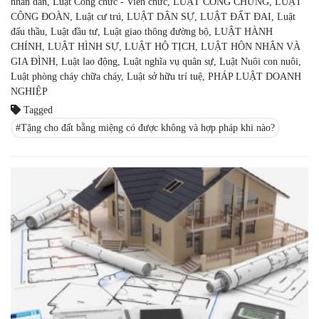
nhân dân
,
Luật Công chức - Viên chức
,
LUẬT CÔNG CHỨNG
,
LUẬT
CÔNG ĐOÀN
,
Luật cư trú
,
LUẬT DÂN SỰ
,
LUẬT ĐẤT ĐAI
,
Luật
đấu thầu
,
Luật đầu tư
,
Luật giao thông đường bộ
,
LUẬT HÀNH
CHÍNH
,
LUẬT HÌNH SỰ
,
LUẬT HỘ TỊCH
,
LUẬT HÔN NHÂN VÀ
GIA ĐÌNH
,
Luật lao động
,
Luật nghĩa vụ quân sự
,
Luật Nuôi con nuôi
,
Luật phòng cháy chữa cháy
,
Luật sở hữu trí tuệ
,
PHÁP LUẬT DOANH
NGHIỆP
Tagged
Tặng cho đất bằng miệng có được không và hợp pháp khi nào?