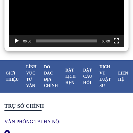
00:00
08:00
LĨNH
ĐO
DỊCH
ĐẶT
ĐẶT
GIỚI
VỰC
ĐẠC
VỤ
LIÊN
LỊCH
CÂU
THIỆU
TƯ
ĐỊA
LUẬT
HỆ
HẸN
HỎI
VẤN
CHÍNH
SƯ
TRỤ SỞ CHÍNH
VĂN PHÒNG TẠI HÀ NỘI