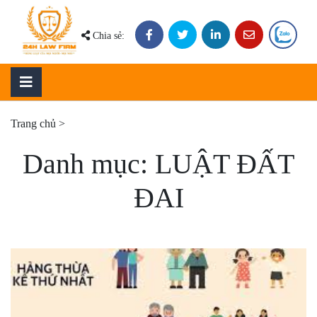
Skip
to
Chia sẻ:
content
Trang chủ
>
Danh mục:
LUẬT ĐẤT
ĐAI