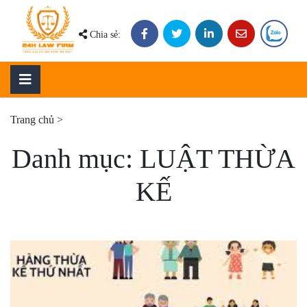
Skip
to
Chia sẻ:
content
Trang chủ
>
Danh mục:
LUẬT THỪA
KẾ