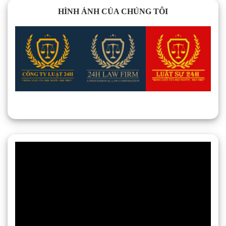
HÌNH ẢNH CỦA CHÚNG TÔI
Trình
chơi
Video