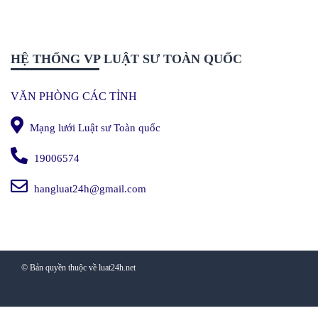
HỆ THỐNG VP LUẬT SƯ TOÀN QUỐC
VĂN PHÒNG CÁC TỈNH
Mạng lưới Luật sư Toàn quốc
19006574
hangluat24h@gmail.com
© Bản quyền thuộc về luat24h.net