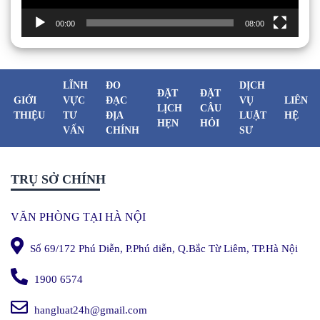
00:00
08:00
LĨNH
ĐO
DỊCH
ĐẶT
ĐẶT
GIỚI
VỰC
ĐẠC
VỤ
LIÊN
LỊCH
CÂU
THIỆU
TƯ
ĐỊA
LUẬT
HỆ
HẸN
HỎI
VẤN
CHÍNH
SƯ
TRỤ SỞ CHÍNH
VĂN PHÒNG TẠI HÀ NỘI
Số 69/172 Phú Diễn, P.Phú diễn, Q.Bắc Từ Liêm, TP.Hà Nội
1900 6574
hangluat24h@gmail.com