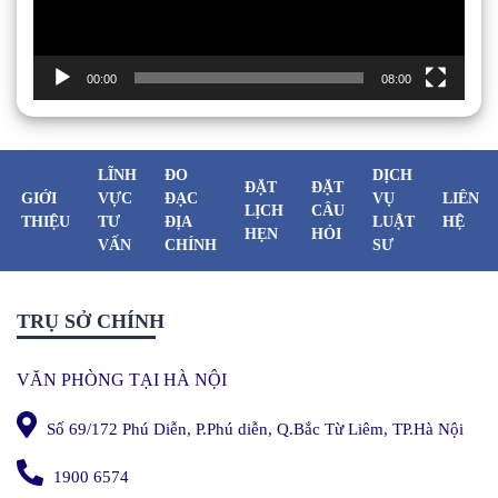
00:00
08:00
LĨNH
ĐO
DỊCH
ĐẶT
ĐẶT
GIỚI
VỰC
ĐẠC
VỤ
LIÊN
LỊCH
CÂU
THIỆU
TƯ
ĐỊA
LUẬT
HỆ
HẸN
HỎI
VẤN
CHÍNH
SƯ
TRỤ SỞ CHÍNH
VĂN PHÒNG TẠI HÀ NỘI
Số 69/172 Phú Diễn, P.Phú diễn, Q.Bắc Từ Liêm, TP.Hà Nội
1900 6574