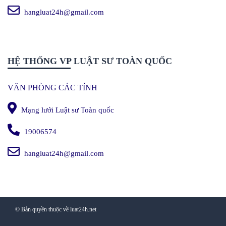
hangluat24h@gmail.com
HỆ THỐNG VP LUẬT SƯ TOÀN QUỐC
VĂN PHÒNG CÁC TỈNH
Mạng lưới Luật sư Toàn quốc
19006574
hangluat24h@gmail.com
© Bản quyền thuộc về luat24h.net