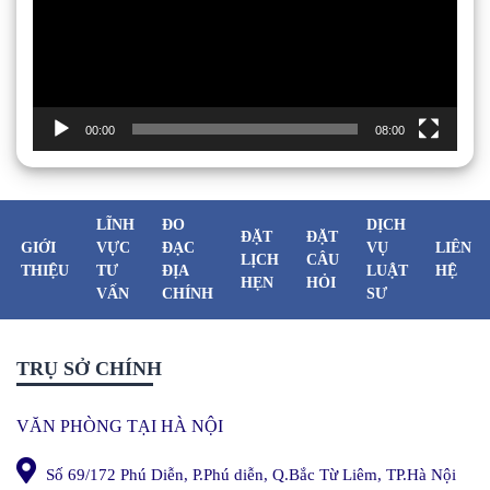
00:00
08:00
LĨNH
ĐO
DỊCH
ĐẶT
ĐẶT
GIỚI
VỰC
ĐẠC
VỤ
LIÊN
LỊCH
CÂU
THIỆU
TƯ
ĐỊA
LUẬT
HỆ
HẸN
HỎI
VẤN
CHÍNH
SƯ
TRỤ SỞ CHÍNH
VĂN PHÒNG TẠI HÀ NỘI
Số 69/172 Phú Diễn, P.Phú diễn, Q.Bắc Từ Liêm, TP.Hà Nội