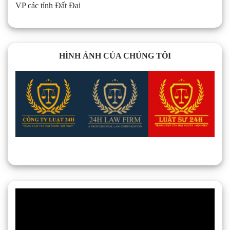
VP các tỉnh Đất Đai
HÌNH ẢNH CỦA CHÚNG TÔI
Trình
chơi
Video