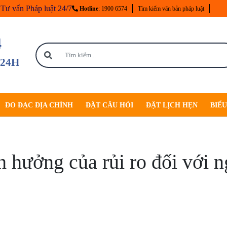
Tư vấn Pháp luật 24/7
Hotline
: 1900 6574
Tìm kiếm văn bản pháp luật
4
 24H
ĐO ĐẠC ĐỊA CHÍNH
ĐẶT CÂU HỎI
ĐẶT LỊCH HẸN
BIỂ
 hưởng của rủi ro đối với 