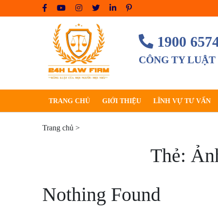
Skip
to
content
1900 657
CÔNG TY LUẬT
TRANG CHỦ
GIỚI THIỆU
LĨNH VỰ TƯ VẤN
Trang chủ
>
Thẻ:
Ảnh
Nothing Found