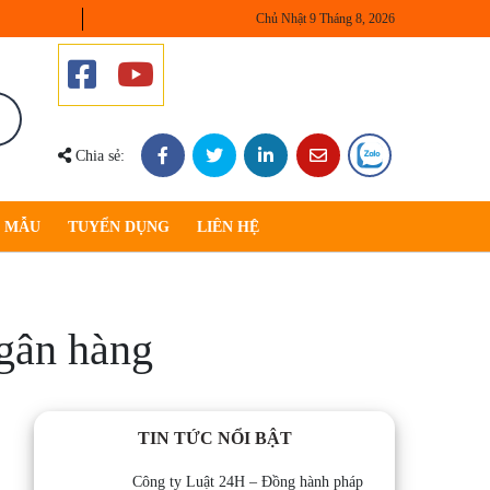
Chủ Nhật 9 Tháng 8, 2026
Chia sẻ:
U MẪU
TUYỂN DỤNG
LIÊN HỆ
ngân hàng
TIN TỨC NỔI BẬT
Công ty Luật 24H – Đồng hành pháp