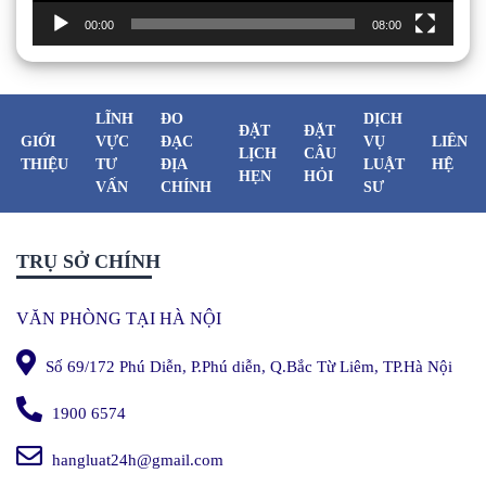
00:00
08:00
LĨNH
ĐO
DỊCH
ĐẶT
ĐẶT
GIỚI
VỰC
ĐẠC
VỤ
LIÊN
LỊCH
CÂU
THIỆU
TƯ
ĐỊA
LUẬT
HỆ
HẸN
HỎI
VẤN
CHÍNH
SƯ
TRỤ SỞ CHÍNH
VĂN PHÒNG TẠI HÀ NỘI
Số 69/172 Phú Diễn, P.Phú diễn, Q.Bắc Từ Liêm, TP.Hà Nội
1900 6574
hangluat24h@gmail.com