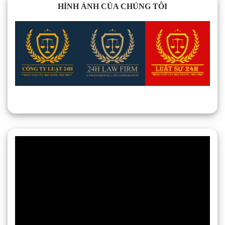
HÌNH ẢNH CỦA CHÚNG TÔI
Trình
chơi
Video