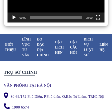
00:00
08:00
LĨNH
ĐO
DỊCH
ĐẶT
ĐẶT
GIỚI
VỰC
ĐẠC
VỤ
LIÊN
LỊCH
CÂU
THIỆU
TƯ
ĐỊA
LUẬT
HỆ
HẸN
HỎI
VẤN
CHÍNH
SƯ
TRỤ SỞ CHÍNH
VĂN PHÒNG TẠI HÀ NỘI
Số 69/172 Phú Diễn, P.Phú diễn, Q.Bắc Từ Liêm, TP.Hà Nội
1900 6574