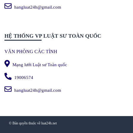
hangluat24h@gmail.com
HỆ THỐNG VP LUẬT SƯ TOÀN QUỐC
VĂN PHÒNG CÁC TỈNH
Mạng lưới Luật sư Toàn quốc
19006574
hangluat24h@gmail.com
© Bản quyền thuộc về luat24h.net