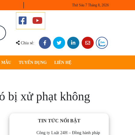
Thứ Sáu 7 Tháng 8, 2026
Chia sẻ:
U MẪU
TUYỂN DỤNG
LIÊN HỆ
ó bị xử phạt không
TIN TỨC NỔI BẬT
Công ty Luật 24H – Đồng hành pháp