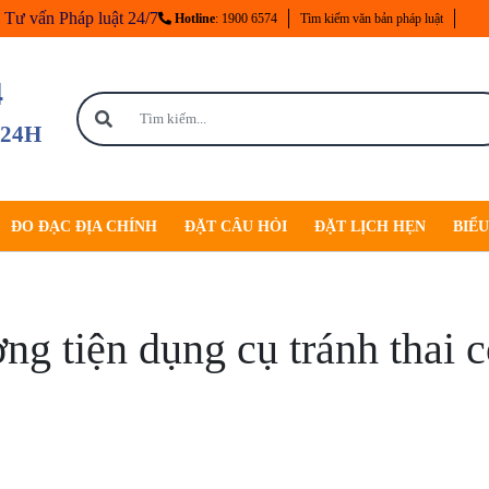
Tư vấn Pháp luật 24/7
Hotline
: 1900 6574
Tìm kiếm văn bản pháp luật
4
 24H
ĐO ĐẠC ĐỊA CHÍNH
ĐẶT CÂU HỎI
ĐẶT LỊCH HẸN
BIỂ
ng tiện dụng cụ tránh thai c