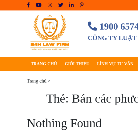
Skip
to
content
1900 657
CÔNG TY LUẬT
TRANG CHỦ
GIỚI THIỆU
LĨNH VỰ TƯ VẤN
Trang chủ
>
Thẻ:
Bán các phươ
Nothing Found