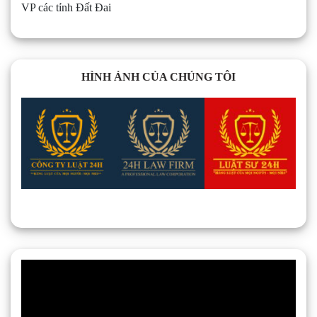
VP các tỉnh Đất Đai
HÌNH ẢNH CỦA CHÚNG TÔI
Trình
chơi
Video