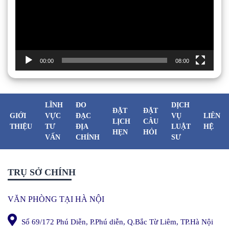
00:00
08:00
LĨNH
ĐO
DỊCH
ĐẶT
ĐẶT
GIỚI
VỰC
ĐẠC
VỤ
LIÊN
LỊCH
CÂU
THIỆU
TƯ
ĐỊA
LUẬT
HỆ
HẸN
HỎI
VẤN
CHÍNH
SƯ
TRỤ SỞ CHÍNH
VĂN PHÒNG TẠI HÀ NỘI
Số 69/172 Phú Diễn, P.Phú diễn, Q.Bắc Từ Liêm, TP.Hà Nội