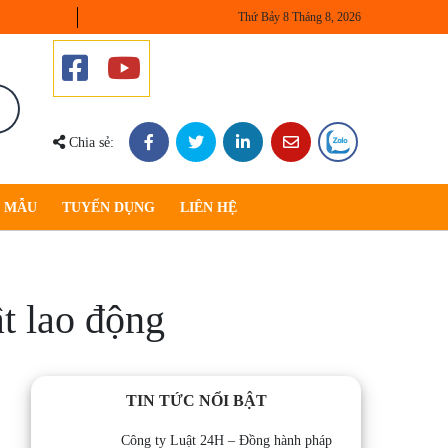
Thứ Bảy 8 Tháng 8, 2026
Chia sẻ:
U MẪU
TUYỂN DỤNG
LIÊN HỆ
t lao động
TIN TỨC NỔI BẬT
Công ty Luật 24H – Đồng hành pháp