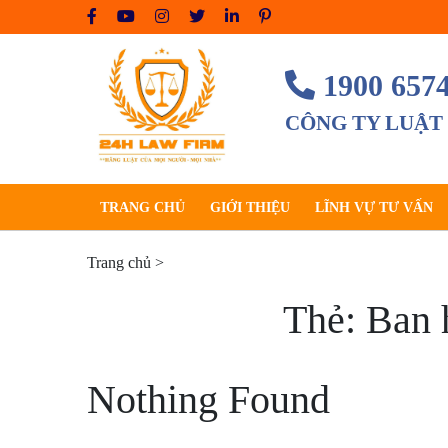
Skip
to
content
1900 657
CÔNG TY LUẬT
TRANG CHỦ
GIỚI THIỆU
LĨNH VỰ TƯ VẤN
Trang chủ
>
Thẻ:
Ban 
Nothing Found