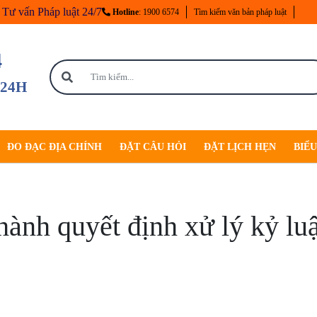
Tư vấn Pháp luật 24/7
Hotline
: 1900 6574
Tìm kiếm văn bản pháp luật
4
 24H
ĐO ĐẠC ĐỊA CHÍNH
ĐẶT CÂU HỎI
ĐẶT LỊCH HẸN
BIỂ
hành quyết định xử lý kỷ luậ