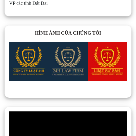
VP các tỉnh Đất Đai
HÌNH ẢNH CỦA CHÚNG TÔI
Trình
chơi
Video