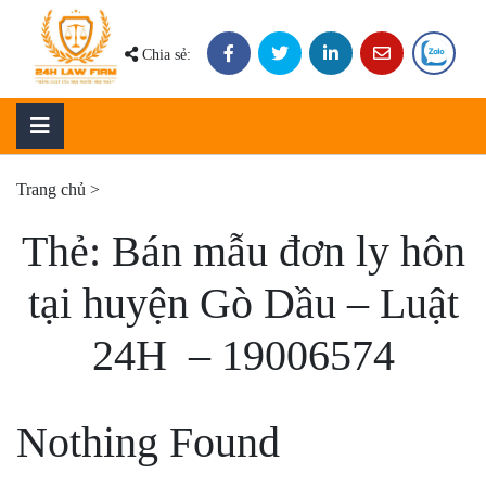
Skip
to
Chia sẻ:
content
Trang chủ
>
Thẻ:
Bán mẫu đơn ly hôn
tại huyện Gò Dầu – Luật
24H – 19006574
Nothing Found