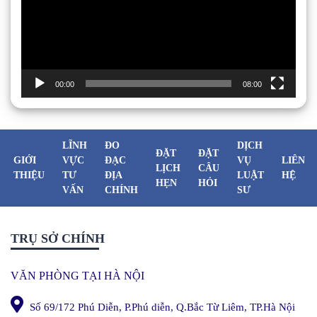
00:00
08:00
LĨNH
ĐO
DỊCH
ĐẶT
ĐẶT
GIỚI
VỰC
ĐẠC
VỤ
LIÊN
LỊCH
CÂU
THIỆU
TƯ
ĐỊA
LUẬT
HỆ
HẸN
HỎI
VẤN
CHÍNH
SƯ
TRỤ SỞ CHÍNH
VĂN PHÒNG TẠI HÀ NỘI
Số 69/172 Phú Diễn, P.Phú diễn, Q.Bắc Từ Liêm, TP.Hà Nội