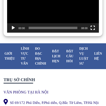
00:00
08:00
LĨNH
ĐO
DỊCH
ĐẶT
ĐẶT
GIỚI
VỰC
ĐẠC
VỤ
LIÊN
LỊCH
CÂU
THIỆU
TƯ
ĐỊA
LUẬT
HỆ
HẸN
HỎI
VẤN
CHÍNH
SƯ
TRỤ SỞ CHÍNH
VĂN PHÒNG TẠI HÀ NỘI
Số 69/172 Phú Diễn, P.Phú diễn, Q.Bắc Từ Liêm, TP.Hà Nội