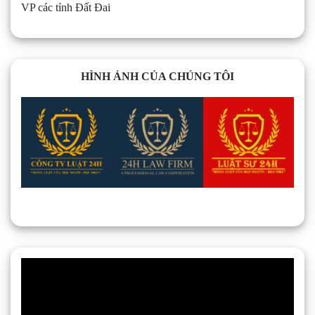
VP các tỉnh Đất Đai
HÌNH ẢNH CỦA CHÚNG TÔI
Trình
chơi
Video