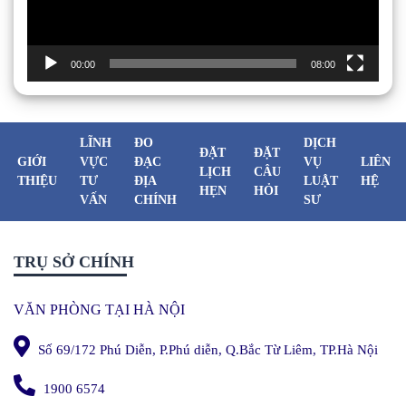
00:00
08:00
LĨNH
ĐO
DỊCH
ĐẶT
ĐẶT
GIỚI
VỰC
ĐẠC
VỤ
LIÊN
LỊCH
CÂU
THIỆU
TƯ
ĐỊA
LUẬT
HỆ
HẸN
HỎI
VẤN
CHÍNH
SƯ
TRỤ SỞ CHÍNH
VĂN PHÒNG TẠI HÀ NỘI
Số 69/172 Phú Diễn, P.Phú diễn, Q.Bắc Từ Liêm, TP.Hà Nội
1900 6574