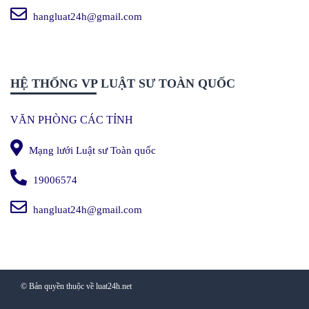
hangluat24h@gmail.com
HỆ THỐNG VP LUẬT SƯ TOÀN QUỐC
VĂN PHÒNG CÁC TỈNH
Mạng lưới Luật sư Toàn quốc
19006574
hangluat24h@gmail.com
© Bản quyền thuộc về luat24h.net