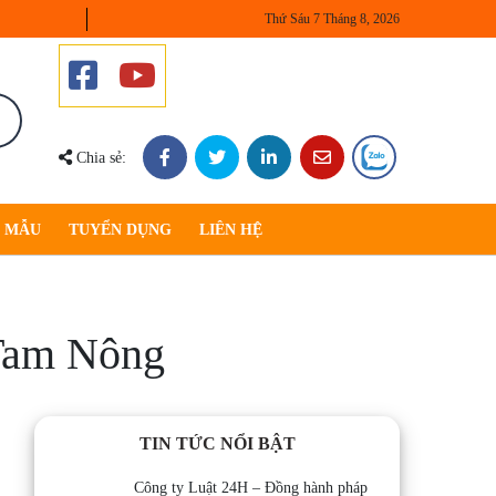
Thứ Sáu 7 Tháng 8, 2026
Chia sẻ:
U MẪU
TUYỂN DỤNG
LIÊN HỆ
 Tam Nông
TIN TỨC NỔI BẬT
Công ty Luật 24H – Đồng hành pháp