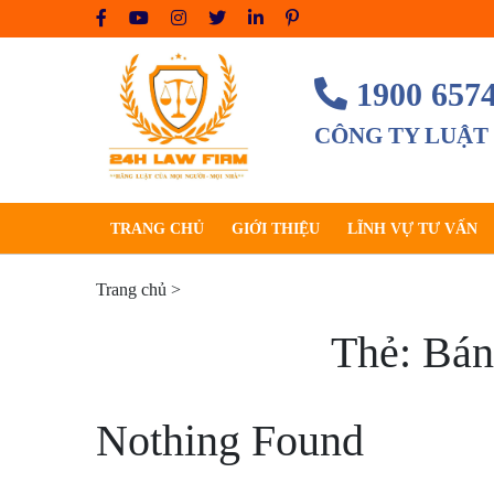
Skip
to
content
1900 657
CÔNG TY LUẬT
TRANG CHỦ
GIỚI THIỆU
LĨNH VỰ TƯ VẤN
Trang chủ
>
Thẻ:
Bán
Nothing Found