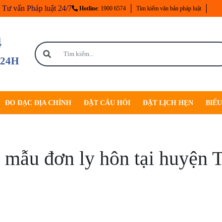
Tư vấn Pháp luật 24/7
Hotline
: 1900 6574
Tìm kiếm văn bản pháp luật
4
 24H
ĐO ĐẠC ĐỊA CHÍNH
ĐẶT CÂU HỎI
ĐẶT LỊCH HẸN
BIỂ
 mẫu đơn ly hôn tại huyện