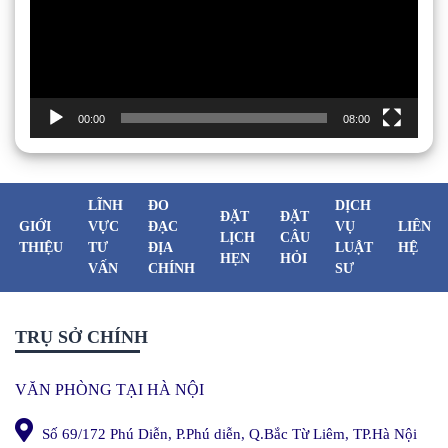
00:00
08:00
LĨNH
ĐO
DỊCH
ĐẶT
ĐẶT
GIỚI
VỰC
ĐẠC
VỤ
LIÊN
LỊCH
CÂU
THIỆU
TƯ
ĐỊA
LUẬT
HỆ
HẸN
HỎI
VẤN
CHÍNH
SƯ
TRỤ SỞ CHÍNH
VĂN PHÒNG TẠI HÀ NỘI
Số 69/172 Phú Diễn, P.Phú diễn, Q.Bắc Từ Liêm, TP.Hà Nội