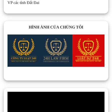
VP các tỉnh Đất Đai
HÌNH ẢNH CỦA CHÚNG TÔI
Trình
chơi
Video