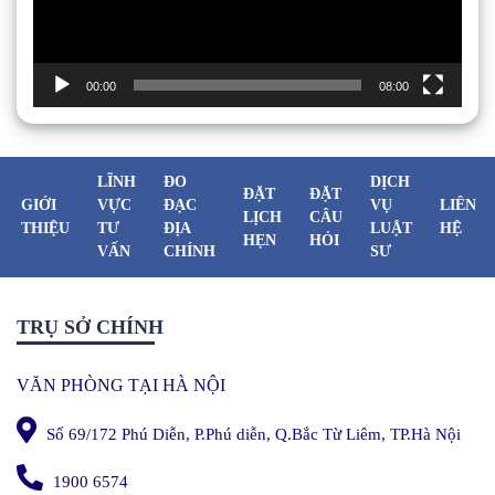
00:00
08:00
LĨNH
ĐO
DỊCH
ĐẶT
ĐẶT
GIỚI
VỰC
ĐẠC
VỤ
LIÊN
LỊCH
CÂU
THIỆU
TƯ
ĐỊA
LUẬT
HỆ
HẸN
HỎI
VẤN
CHÍNH
SƯ
TRỤ SỞ CHÍNH
VĂN PHÒNG TẠI HÀ NỘI
Số 69/172 Phú Diễn, P.Phú diễn, Q.Bắc Từ Liêm, TP.Hà Nội
1900 6574