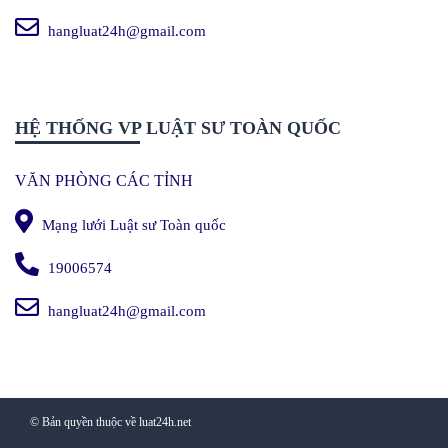
hangluat24h@gmail.com
HỆ THỐNG VP LUẬT SƯ TOÀN QUỐC
VĂN PHÒNG CÁC TỈNH
Mạng lưới Luật sư Toàn quốc
19006574
hangluat24h@gmail.com
© Bản quyền thuộc về luat24h.net