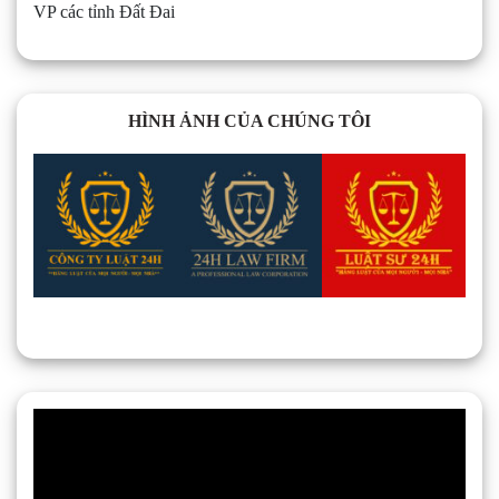
VP các tỉnh Đất Đai
HÌNH ẢNH CỦA CHÚNG TÔI
Trình
chơi
Video