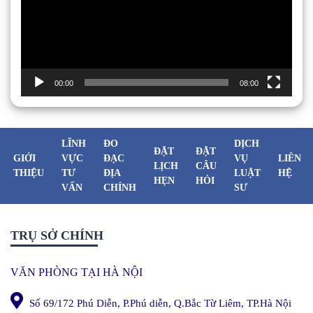
00:00
08:00
LĨNH
ĐO
DỊCH
ĐẶT
ĐẶT
GIỚI
VỰC
ĐẠC
VỤ
LIÊN
LỊCH
CÂU
THIỆU
TƯ
ĐỊA
LUẬT
HỆ
HẸN
HỎI
VẤN
CHÍNH
SƯ
TRỤ SỞ CHÍNH
VĂN PHÒNG TẠI HÀ NỘI
Số 69/172 Phú Diễn, P.Phú diễn, Q.Bắc Từ Liêm, TP.Hà Nội