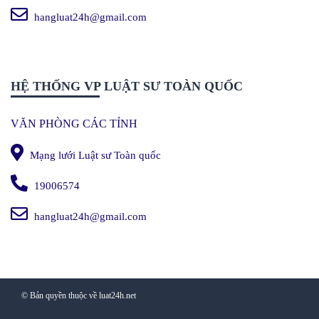
hangluat24h@gmail.com
HỆ THỐNG VP LUẬT SƯ TOÀN QUỐC
VĂN PHÒNG CÁC TỈNH
Mạng lưới Luật sư Toàn quốc
19006574
hangluat24h@gmail.com
© Bản quyền thuộc về luat24h.net