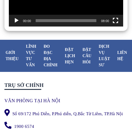
00:00
08:00
LĨNH
ĐO
DỊCH
ĐẶT
ĐẶT
GIỚI
VỰC
ĐẠC
VỤ
LIÊN
LỊCH
CÂU
THIỆU
TƯ
ĐỊA
LUẬT
HỆ
HẸN
HỎI
VẤN
CHÍNH
SƯ
TRỤ SỞ CHÍNH
VĂN PHÒNG TẠI HÀ NỘI
Số 69/172 Phú Diễn, P.Phú diễn, Q.Bắc Từ Liêm, TP.Hà Nội
1900 6574