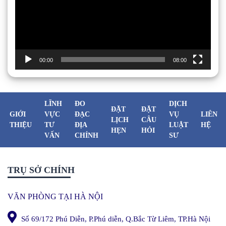
00:00
08:00
LĨNH
ĐO
DỊCH
ĐẶT
ĐẶT
GIỚI
VỰC
ĐẠC
VỤ
LIÊN
LỊCH
CÂU
THIỆU
TƯ
ĐỊA
LUẬT
HỆ
HẸN
HỎI
VẤN
CHÍNH
SƯ
TRỤ SỞ CHÍNH
VĂN PHÒNG TẠI HÀ NỘI
Số 69/172 Phú Diễn, P.Phú diễn, Q.Bắc Từ Liêm, TP.Hà Nội