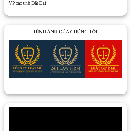
VP các tỉnh Đất Đai
HÌNH ẢNH CỦA CHÚNG TÔI
Trình
chơi
Video