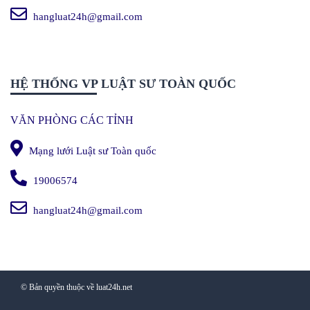
hangluat24h@gmail.com
HỆ THỐNG VP LUẬT SƯ TOÀN QUỐC
VĂN PHÒNG CÁC TỈNH
Mạng lưới Luật sư Toàn quốc
19006574
hangluat24h@gmail.com
© Bản quyền thuộc về luat24h.net