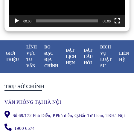
00:00
08:00
LĨNH
ĐO
DỊCH
ĐẶT
ĐẶT
GIỚI
VỰC
ĐẠC
VỤ
LIÊN
LỊCH
CÂU
THIỆU
TƯ
ĐỊA
LUẬT
HỆ
HẸN
HỎI
VẤN
CHÍNH
SƯ
TRỤ SỞ CHÍNH
VĂN PHÒNG TẠI HÀ NỘI
Số 69/172 Phú Diễn, P.Phú diễn, Q.Bắc Từ Liêm, TP.Hà Nội
1900 6574