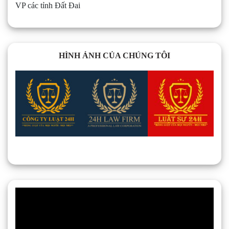
VP các tỉnh Đất Đai
HÌNH ẢNH CỦA CHÚNG TÔI
Trình
chơi
Video