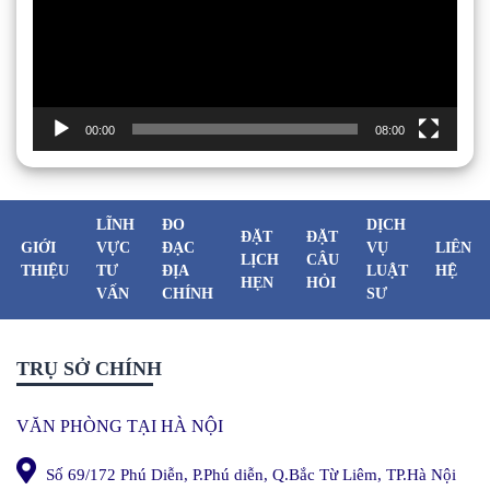
00:00
08:00
LĨNH
ĐO
DỊCH
ĐẶT
ĐẶT
GIỚI
VỰC
ĐẠC
VỤ
LIÊN
LỊCH
CÂU
THIỆU
TƯ
ĐỊA
LUẬT
HỆ
HẸN
HỎI
VẤN
CHÍNH
SƯ
TRỤ SỞ CHÍNH
VĂN PHÒNG TẠI HÀ NỘI
Số 69/172 Phú Diễn, P.Phú diễn, Q.Bắc Từ Liêm, TP.Hà Nội