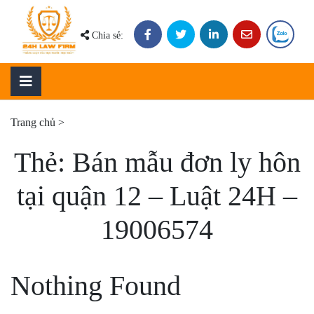
Skip
to
Chia sẻ:
content
Trang chủ
>
Thẻ:
Bán mẫu đơn ly hôn
tại quận 12 – Luật 24H –
19006574
Nothing Found