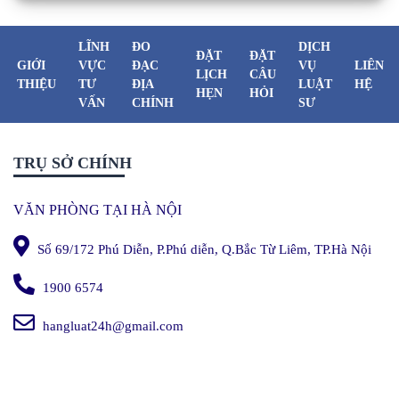
LĨNH
ĐO
DỊCH
ĐẶT
ĐẶT
GIỚI
VỰC
ĐẠC
VỤ
LIÊN
LỊCH
CÂU
THIỆU
TƯ
ĐỊA
LUẬT
HỆ
HẸN
HỎI
VẤN
CHÍNH
SƯ
TRỤ SỞ CHÍNH
VĂN PHÒNG TẠI HÀ NỘI
Số 69/172 Phú Diễn, P.Phú diễn, Q.Bắc Từ Liêm, TP.Hà Nội
1900 6574
hangluat24h@gmail.com