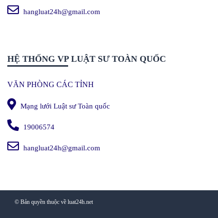
hangluat24h@gmail.com
HỆ THỐNG VP LUẬT SƯ TOÀN QUỐC
VĂN PHÒNG CÁC TỈNH
Mạng lưới Luật sư Toàn quốc
19006574
hangluat24h@gmail.com
© Bản quyền thuộc về luat24h.net