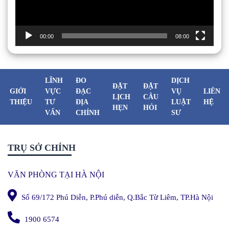
00:00
08:00
LĨNH
ĐO
DỊCH
ĐẶT
ĐẶT
GIỚI
VỰC
ĐẠC
VỤ
LIÊN
LỊCH
CÂU
THIỆU
TƯ
ĐỊA
LUẬT
HỆ
HẸN
HỎI
VẤN
CHÍNH
SƯ
TRỤ SỞ CHÍNH
VĂN PHÒNG TẠI HÀ NỘI
Số 69/172 Phú Diễn, P.Phú diễn, Q.Bắc Từ Liêm, TP.Hà Nội
1900 6574