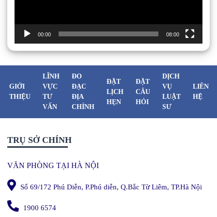
00:00
08:00
LĨNH
ĐO
DỊCH
ĐẶT
ĐẶT
GIỚI
VỰC
ĐẠC
VỤ
LIÊN
LỊCH
CÂU
THIỆU
TƯ
ĐỊA
LUẬT
HỆ
HẸN
HỎI
VẤN
CHÍNH
SƯ
TRỤ SỞ CHÍNH
VĂN PHÒNG TẠI HÀ NỘI
Số 69/172 Phú Diễn, P.Phú diễn, Q.Bắc Từ Liêm, TP.Hà Nội
1900 6574