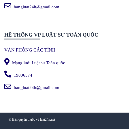
hangluat24h@gmail.com
HỆ THỐNG VP LUẬT SƯ TOÀN QUỐC
VĂN PHÒNG CÁC TỈNH
Mạng lưới Luật sư Toàn quốc
19006574
hangluat24h@gmail.com
© Bản quyền thuộc về luat24h.net