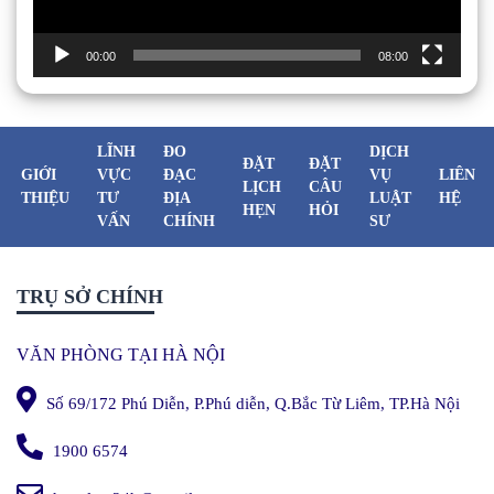
00:00
08:00
LĨNH
ĐO
DỊCH
ĐẶT
ĐẶT
GIỚI
VỰC
ĐẠC
VỤ
LIÊN
LỊCH
CÂU
THIỆU
TƯ
ĐỊA
LUẬT
HỆ
HẸN
HỎI
VẤN
CHÍNH
SƯ
TRỤ SỞ CHÍNH
VĂN PHÒNG TẠI HÀ NỘI
Số 69/172 Phú Diễn, P.Phú diễn, Q.Bắc Từ Liêm, TP.Hà Nội
1900 6574