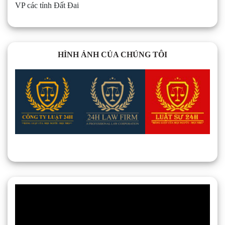
VP các tỉnh Đất Đai
HÌNH ẢNH CỦA CHÚNG TÔI
Trình
chơi
Video