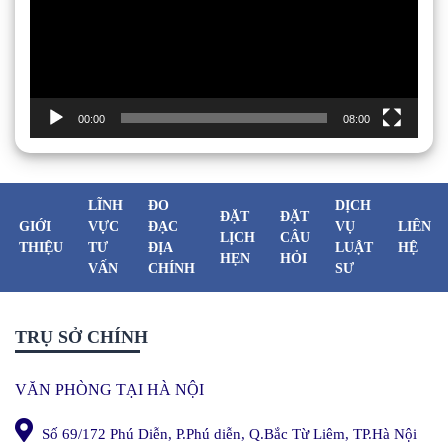
00:00
08:00
LĨNH
ĐO
DỊCH
ĐẶT
ĐẶT
GIỚI
VỰC
ĐẠC
VỤ
LIÊN
LỊCH
CÂU
THIỆU
TƯ
ĐỊA
LUẬT
HỆ
HẸN
HỎI
VẤN
CHÍNH
SƯ
TRỤ SỞ CHÍNH
VĂN PHÒNG TẠI HÀ NỘI
Số 69/172 Phú Diễn, P.Phú diễn, Q.Bắc Từ Liêm, TP.Hà Nội