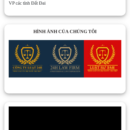
VP các tỉnh Đất Đai
HÌNH ẢNH CỦA CHÚNG TÔI
Trình
chơi
Video