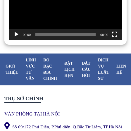
00:00
08:00
LĨNH
ĐO
DỊCH
ĐẶT
ĐẶT
GIỚI
VỰC
ĐẠC
VỤ
LIÊN
LỊCH
CÂU
THIỆU
TƯ
ĐỊA
LUẬT
HỆ
HẸN
HỎI
VẤN
CHÍNH
SƯ
TRỤ SỞ CHÍNH
VĂN PHÒNG TẠI HÀ NỘI
Số 69/172 Phú Diễn, P.Phú diễn, Q.Bắc Từ Liêm, TP.Hà Nội