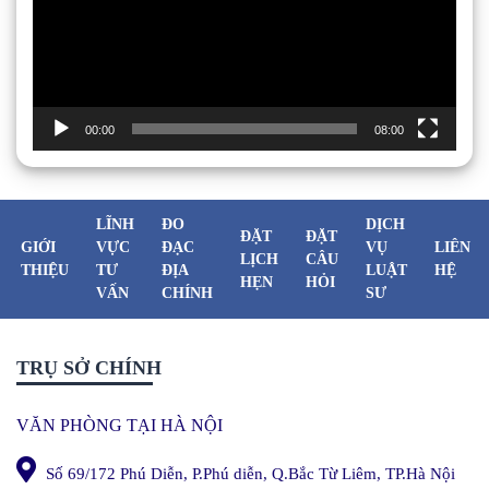
00:00
08:00
LĨNH
ĐO
DỊCH
ĐẶT
ĐẶT
GIỚI
VỰC
ĐẠC
VỤ
LIÊN
LỊCH
CÂU
THIỆU
TƯ
ĐỊA
LUẬT
HỆ
HẸN
HỎI
VẤN
CHÍNH
SƯ
TRỤ SỞ CHÍNH
VĂN PHÒNG TẠI HÀ NỘI
Số 69/172 Phú Diễn, P.Phú diễn, Q.Bắc Từ Liêm, TP.Hà Nội