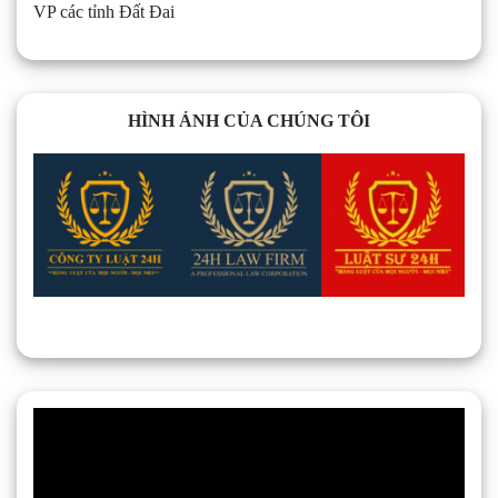
VP các tỉnh Đất Đai
HÌNH ẢNH CỦA CHÚNG TÔI
Trình
chơi
Video