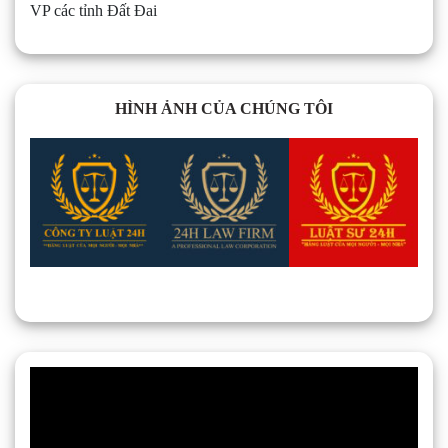
VP các tỉnh Đất Đai
HÌNH ẢNH CỦA CHÚNG TÔI
Trình
chơi
Video