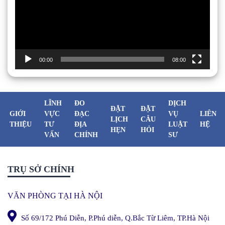
00:00
08:00
LĨNH
ĐO
DỊCH
ĐẶT
ĐẶT
GIỚI
VỰC
ĐẠC
VỤ
LIÊN
LỊCH
CÂU
THIỆU
TƯ
ĐỊA
LUẬT
HỆ
HẸN
HỎI
VẤN
CHÍNH
SƯ
TRỤ SỞ CHÍNH
VĂN PHÒNG TẠI HÀ NỘI
Số 69/172 Phú Diễn, P.Phú diễn, Q.Bắc Từ Liêm, TP.Hà Nội