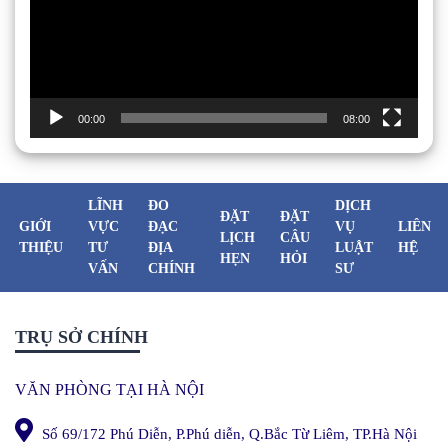
00:00
08:00
LĨNH
ĐO
DỊCH
ĐẶT
ĐẶT
GIỚI
VỰC
ĐẠC
VỤ
LIÊN
LỊCH
CÂU
THIỆU
TƯ
ĐỊA
LUẬT
HỆ
HẸN
HỎI
VẤN
CHÍNH
SƯ
TRỤ SỞ CHÍNH
VĂN PHÒNG TẠI HÀ NỘI
Số 69/172 Phú Diễn, P.Phú diễn, Q.Bắc Từ Liêm, TP.Hà Nội