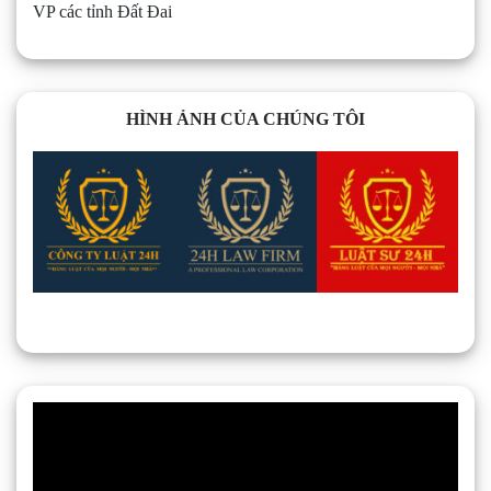
VP các tỉnh Đất Đai
HÌNH ẢNH CỦA CHÚNG TÔI
Trình
chơi
Video