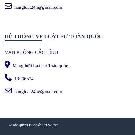
hangluat24h@gmail.com
HỆ THỐNG VP LUẬT SƯ TOÀN QUỐC
VĂN PHÒNG CÁC TỈNH
Mạng lưới Luật sư Toàn quốc
19006574
hangluat24h@gmail.com
© Bản quyền thuộc về luat24h.net