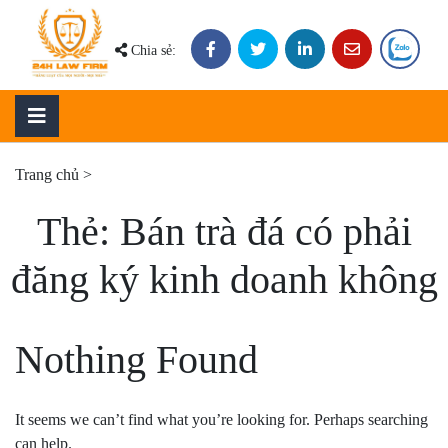
Skip
to
Chia sẻ:
content
Trang chủ
>
Thẻ:
Bán trà đá có phải
đăng ký kinh doanh không
Nothing Found
It seems we can’t find what you’re looking for. Perhaps searching
can help.