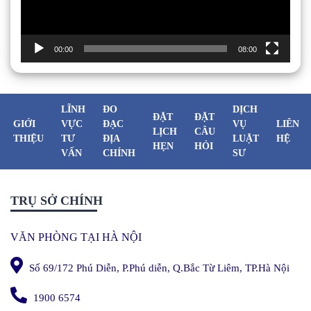
00:00
08:00
LĨNH
ĐO
DỊCH
ĐẶT
ĐẶT
GIỚI
VỰC
ĐẠC
VỤ
LIÊN
LỊCH
CÂU
THIỆU
TƯ
ĐỊA
LUẬT
HỆ
HẸN
HỎI
VẤN
CHÍNH
SƯ
TRỤ SỞ CHÍNH
VĂN PHÒNG TẠI HÀ NỘI
Số 69/172 Phú Diễn, P.Phú diễn, Q.Bắc Từ Liêm, TP.Hà Nội
1900 6574