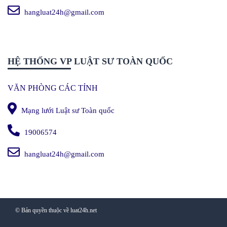
hangluat24h@gmail.com
HỆ THỐNG VP LUẬT SƯ TOÀN QUỐC
VĂN PHÒNG CÁC TỈNH
Mạng lưới Luật sư Toàn quốc
19006574
hangluat24h@gmail.com
© Bản quyền thuộc về luat24h.net