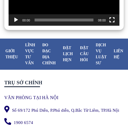
00:00
08:00
LĨNH
ĐO
DỊCH
ĐẶT
ĐẶT
GIỚI
VỰC
ĐẠC
VỤ
LIÊN
LỊCH
CÂU
THIỆU
TƯ
ĐỊA
LUẬT
HỆ
HẸN
HỎI
VẤN
CHÍNH
SƯ
TRỤ SỞ CHÍNH
VĂN PHÒNG TẠI HÀ NỘI
Số 69/172 Phú Diễn, P.Phú diễn, Q.Bắc Từ Liêm, TP.Hà Nội
1900 6574