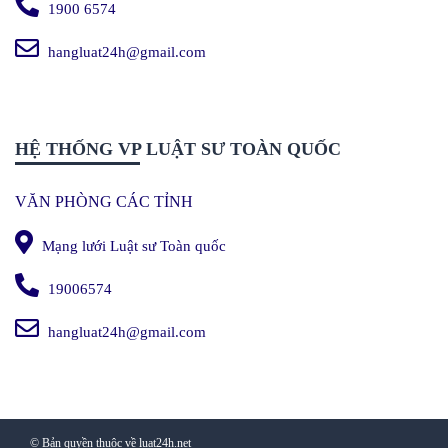
1900 6574
hangluat24h@gmail.com
HỆ THỐNG VP LUẬT SƯ TOÀN QUỐC
VĂN PHÒNG CÁC TỈNH
Mạng lưới Luật sư Toàn quốc
19006574
hangluat24h@gmail.com
© Bản quyền thuộc về luat24h.net