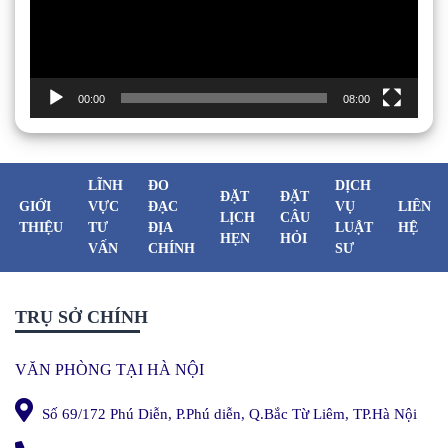
00:00
08:00
LĨNH
ĐO
DỊCH
ĐẶT
ĐẶT
GIỚI
VỰC
ĐẠC
VỤ
LIÊN
LỊCH
CÂU
THIỆU
TƯ
ĐỊA
LUẬT
HỆ
HẸN
HỎI
VẤN
CHÍNH
SƯ
TRỤ SỞ CHÍNH
VĂN PHÒNG TẠI HÀ NỘI
Số 69/172 Phú Diễn, P.Phú diễn, Q.Bắc Từ Liêm, TP.Hà Nội