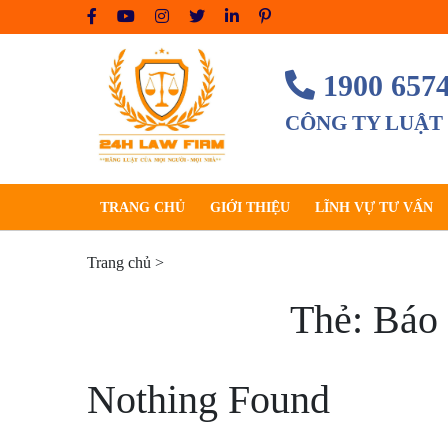
Skip
to
content
1900 657
CÔNG TY LUẬT
TRANG CHỦ
GIỚI THIỆU
LĨNH VỰ TƯ VẤN
Trang chủ
>
Thẻ:
Báo 
Nothing Found