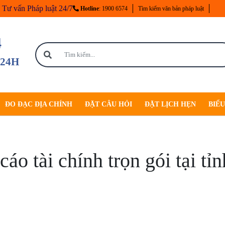
Tư vấn Pháp luật 24/7
Hotline
: 1900 6574
Tìm kiếm văn bản pháp luật
4
 24H
ĐO ĐẠC ĐỊA CHÍNH
ĐẶT CÂU HỎI
ĐẶT LỊCH HẸN
BIỂ
cáo tài chính trọn gói tại tỉ