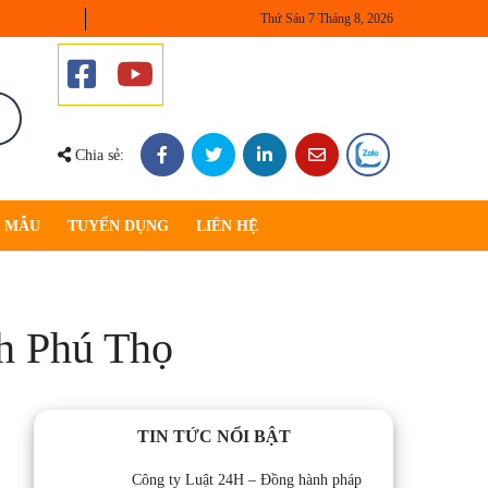
Thứ Sáu 7 Tháng 8, 2026
Chia sẻ:
U MẪU
TUYỂN DỤNG
LIÊN HỆ
nh Phú Thọ
TIN TỨC NỔI BẬT
Công ty Luật 24H – Đồng hành pháp