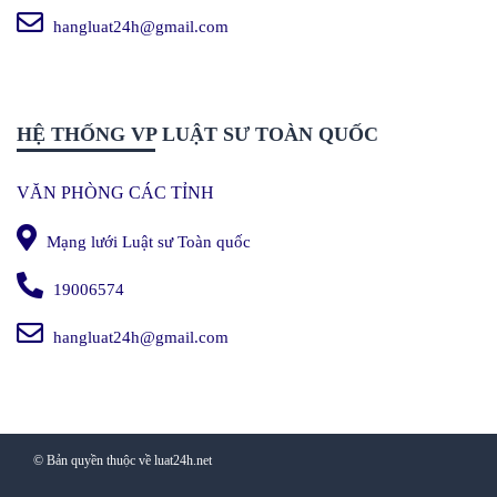
hangluat24h@gmail.com
HỆ THỐNG VP LUẬT SƯ TOÀN QUỐC
VĂN PHÒNG CÁC TỈNH
Mạng lưới Luật sư Toàn quốc
19006574
hangluat24h@gmail.com
© Bản quyền thuộc về luat24h.net