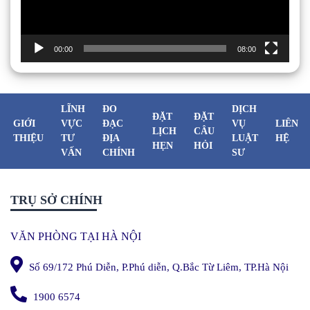
00:00
08:00
LĨNH
ĐO
DỊCH
ĐẶT
ĐẶT
GIỚI
VỰC
ĐẠC
VỤ
LIÊN
LỊCH
CÂU
THIỆU
TƯ
ĐỊA
LUẬT
HỆ
HẸN
HỎI
VẤN
CHÍNH
SƯ
TRỤ SỞ CHÍNH
VĂN PHÒNG TẠI HÀ NỘI
Số 69/172 Phú Diễn, P.Phú diễn, Q.Bắc Từ Liêm, TP.Hà Nội
1900 6574