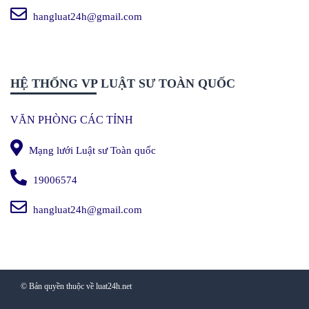
hangluat24h@gmail.com
HỆ THỐNG VP LUẬT SƯ TOÀN QUỐC
VĂN PHÒNG CÁC TỈNH
Mạng lưới Luật sư Toàn quốc
19006574
hangluat24h@gmail.com
© Bản quyền thuộc về luat24h.net