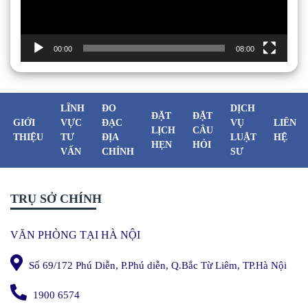
00:00
08:00
LĨNH
ĐO
DỊCH
ĐẶT
ĐẶT
GIỚI
VỰC
ĐẠC
VỤ
LIÊN
LỊCH
CÂU
THIỆU
TƯ
ĐỊA
LUẬT
HỆ
HẸN
HỎI
VẤN
CHÍNH
SƯ
TRỤ SỞ CHÍNH
VĂN PHÒNG TẠI HÀ NỘI
Số 69/172 Phú Diễn, P.Phú diễn, Q.Bắc Từ Liêm, TP.Hà Nội
1900 6574