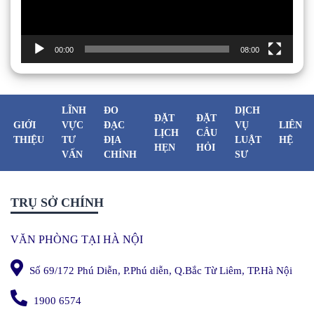
00:00
08:00
LĨNH
ĐO
DỊCH
ĐẶT
ĐẶT
GIỚI
VỰC
ĐẠC
VỤ
LIÊN
LỊCH
CÂU
THIỆU
TƯ
ĐỊA
LUẬT
HỆ
HẸN
HỎI
VẤN
CHÍNH
SƯ
TRỤ SỞ CHÍNH
VĂN PHÒNG TẠI HÀ NỘI
Số 69/172 Phú Diễn, P.Phú diễn, Q.Bắc Từ Liêm, TP.Hà Nội
1900 6574