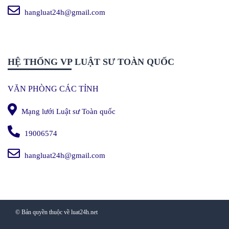
hangluat24h@gmail.com
HỆ THỐNG VP LUẬT SƯ TOÀN QUỐC
VĂN PHÒNG CÁC TỈNH
Mạng lưới Luật sư Toàn quốc
19006574
hangluat24h@gmail.com
© Bản quyền thuộc về luat24h.net