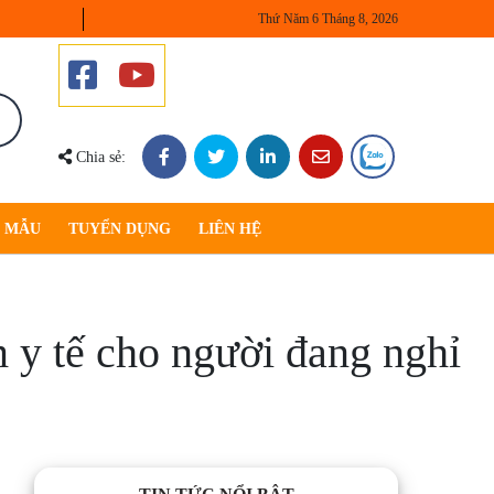
Thứ Năm 6 Tháng 8, 2026
Chia sẻ:
U MẪU
TUYỂN DỤNG
LIÊN HỆ
 y tế cho người đang nghỉ