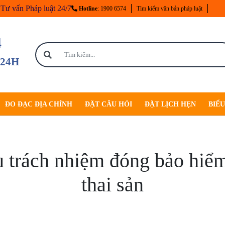
Tư vấn Pháp luật 24/7
Hotline
: 1900 6574
Tìm kiếm văn bản pháp luật
4
 24H
ĐO ĐẠC ĐỊA CHÍNH
ĐẶT CÂU HỎI
ĐẶT LỊCH HẸN
BIỂ
u trách nhiệm đóng bảo hiểm
thai sản