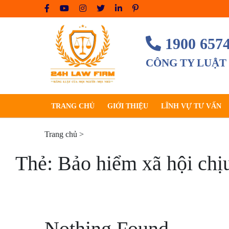
Skip
to
content
1900 657
CÔNG TY LUẬT
TRANG CHỦ
GIỚI THIỆU
LĨNH VỰ TƯ VẤN
Trang chủ
>
Thẻ:
Bảo hiểm xã hội chị
Nothing Found