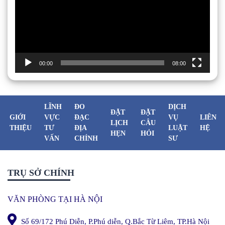
00:00
08:00
LĨNH
ĐO
DỊCH
ĐẶT
ĐẶT
GIỚI
VỰC
ĐẠC
VỤ
LIÊN
LỊCH
CÂU
THIỆU
TƯ
ĐỊA
LUẬT
HỆ
HẸN
HỎI
VẤN
CHÍNH
SƯ
TRỤ SỞ CHÍNH
VĂN PHÒNG TẠI HÀ NỘI
Số 69/172 Phú Diễn, P.Phú diễn, Q.Bắc Từ Liêm, TP.Hà Nội