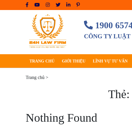
Skip
to
content
1900 657
CÔNG TY LUẬT
TRANG CHỦ
GIỚI THIỆU
LĨNH VỰ TƯ VẤN
Trang chủ
>
Thẻ
Nothing Found