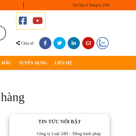
Thứ Bảy 8 Tháng 8, 2026
Chia sẻ:
U MẪU
TUYỂN DỤNG
LIÊN HỆ
 hàng
TIN TỨC NỔI BẬT
Công ty Luật 24H – Đồng hành pháp