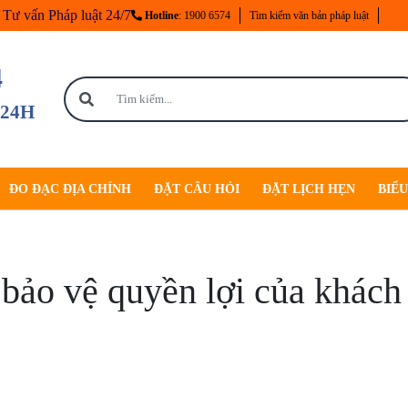
Tư vấn Pháp luật 24/7
Hotline
: 1900 6574
Tìm kiếm văn bản pháp luật
4
 24H
ĐO ĐẠC ĐỊA CHÍNH
ĐẶT CÂU HỎI
ĐẶT LỊCH HẸN
BIỂ
:
bảo vệ quyền lợi của khách