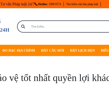
Tư vấn Pháp luật 24/7
Hotline
: 1900 6574
Tìm kiếm văn bản pháp luật
4
 24H
ĐO ĐẠC ĐỊA CHÍNH
ĐẶT CÂU HỎI
ĐẶT LỊCH HẸN
BIỂ
ảo vệ tốt nhất quyền lợi khá