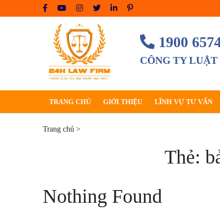
Skip
to
content
1900 657
CÔNG TY LUẬT
TRANG CHỦ
GIỚI THIỆU
LĨNH VỰ TƯ VẤN
Trang chủ
>
Thẻ:
b
Nothing Found