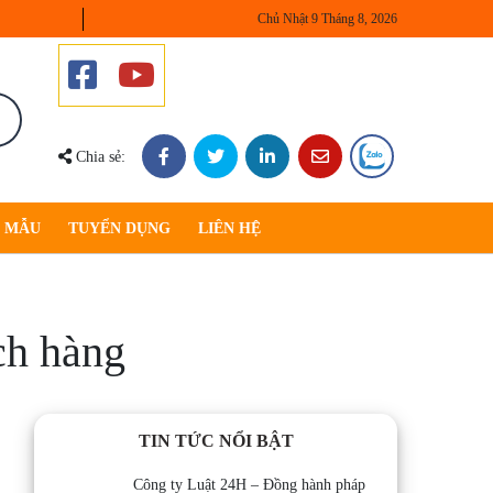
Chủ Nhật 9 Tháng 8, 2026
Chia sẻ:
U MẪU
TUYỂN DỤNG
LIÊN HỆ
ch hàng
TIN TỨC NỔI BẬT
Công ty Luật 24H – Đồng hành pháp