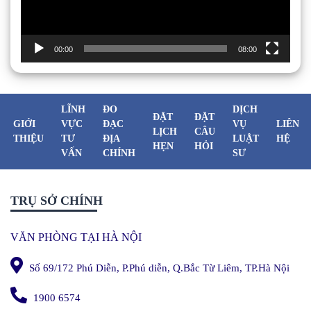
00:00
08:00
LĨNH
ĐO
DỊCH
ĐẶT
ĐẶT
GIỚI
VỰC
ĐẠC
VỤ
LIÊN
LỊCH
CÂU
THIỆU
TƯ
ĐỊA
LUẬT
HỆ
HẸN
HỎI
VẤN
CHÍNH
SƯ
TRỤ SỞ CHÍNH
VĂN PHÒNG TẠI HÀ NỘI
Số 69/172 Phú Diễn, P.Phú diễn, Q.Bắc Từ Liêm, TP.Hà Nội
1900 6574