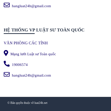
hangluat24h@gmail.com
HỆ THỐNG VP LUẬT SƯ TOÀN QUỐC
VĂN PHÒNG CÁC TỈNH
Mạng lưới Luật sư Toàn quốc
19006574
hangluat24h@gmail.com
© Bản quyền thuộc về luat24h.net