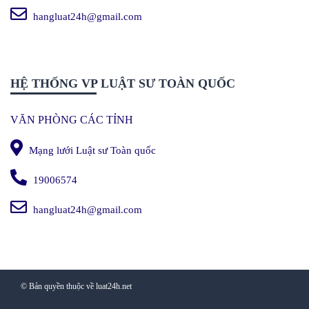
hangluat24h@gmail.com
HỆ THỐNG VP LUẬT SƯ TOÀN QUỐC
VĂN PHÒNG CÁC TỈNH
Mạng lưới Luật sư Toàn quốc
19006574
hangluat24h@gmail.com
© Bản quyền thuộc về luat24h.net