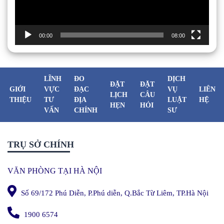
00:00
08:00
LĨNH
ĐO
DỊCH
ĐẶT
ĐẶT
GIỚI
VỰC
ĐẠC
VỤ
LIÊN
LỊCH
CÂU
THIỆU
TƯ
ĐỊA
LUẬT
HỆ
HẸN
HỎI
VẤN
CHÍNH
SƯ
TRỤ SỞ CHÍNH
VĂN PHÒNG TẠI HÀ NỘI
Số 69/172 Phú Diễn, P.Phú diễn, Q.Bắc Từ Liêm, TP.Hà Nội
1900 6574