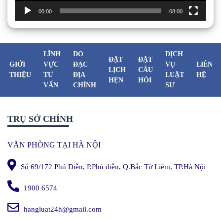
00:00
08:00
LĨNH
ĐO
DỊCH
ĐẶT
ĐẶT
GIỚI
VỰC
ĐẠC
VỤ
LIÊN
LỊCH
CÂU
THIỆU
TƯ
ĐỊA
LUẬT
HỆ
HẸN
HỎI
VẤN
CHÍNH
SƯ
TRỤ SỞ CHÍNH
VĂN PHÒNG TẠI HÀ NỘI
Số 69/172 Phú Diễn, P.Phú diễn, Q.Bắc Từ Liêm, TP.Hà Nội
1900 6574
hangluat24h@gmail.com