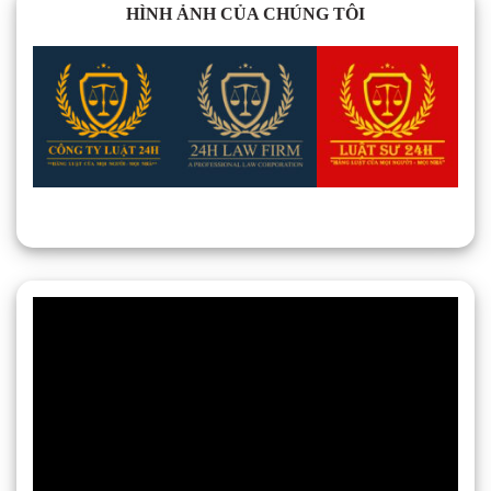
HÌNH ẢNH CỦA CHÚNG TÔI
Trình
chơi
Video