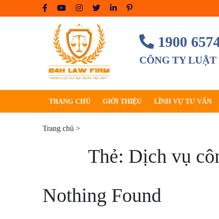
Skip
to
content
1900 657
CÔNG TY LUẬT
TRANG CHỦ
GIỚI THIỆU
LĨNH VỰ TƯ VẤN
Trang chủ
>
Thẻ:
Dịch vụ cô
Nothing Found