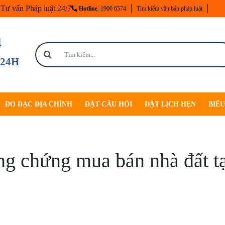
Tư vấn Pháp luật 24/7
Hotline
: 1900 6574
Tìm kiếm văn bản pháp luật
4
 24H
ĐO ĐẠC ĐỊA CHÍNH
ĐẶT CÂU HỎI
ĐẶT LỊCH HẸN
BIỂ
ng chứng mua bán nhà đất 