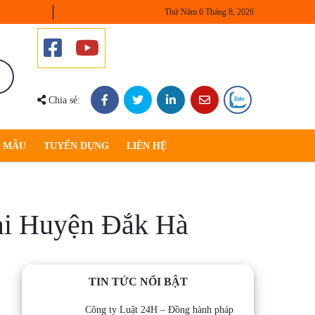
Thứ Năm 6 Tháng 8, 2026
Chia sẻ:
U MẪU
TUYỂN DỤNG
LIÊN HỆ
tại Huyện Đắk Hà
TIN TỨC NỔI BẬT
Công ty Luật 24H – Đồng hành pháp