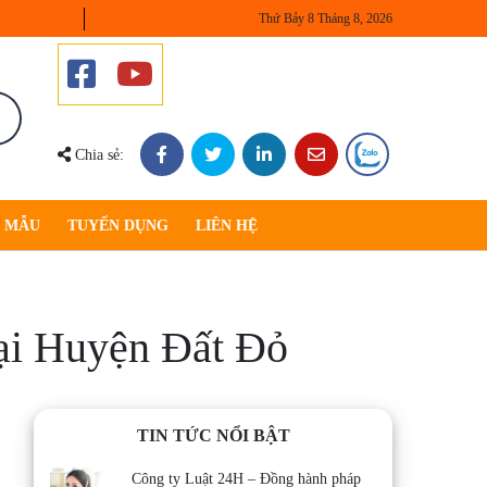
Thứ Bảy 8 Tháng 8, 2026
Chia sẻ:
U MẪU
TUYỂN DỤNG
LIÊN HỆ
tại Huyện Đất Đỏ
TIN TỨC NỔI BẬT
Công ty Luật 24H – Đồng hành pháp