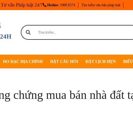
Tư vấn Pháp luật 24/7
Hotline
: 1900 6574
Tìm kiếm văn bản pháp luật
4
 24H
ĐO ĐẠC ĐỊA CHÍNH
ĐẶT CÂU HỎI
ĐẶT LỊCH HẸN
BIỂ
ng chứng mua bán nhà đất 