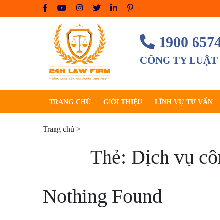
Skip
to
content
1900 657
CÔNG TY LUẬT
TRANG CHỦ
GIỚI THIỆU
LĨNH VỰ TƯ VẤN
Trang chủ
>
Thẻ:
Dịch vụ cô
Nothing Found