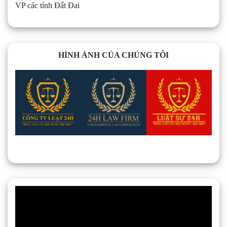
VP các tỉnh Đất Đai
HÌNH ẢNH CỦA CHÚNG TÔI
Trình
chơi
Video