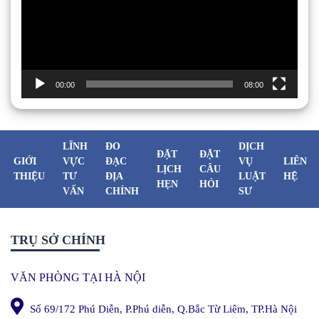
00:00
08:00
LĨNH
ĐO
DỊCH
ĐẶT
ĐẶT
GIỚI
VỰC
ĐẠC
VỤ
LIÊN
LỊCH
CÂU
THIỆU
TƯ
ĐỊA
LUẬT
HỆ
HẸN
HỎI
VẤN
CHÍNH
SƯ
TRỤ SỞ CHÍNH
VĂN PHÒNG TẠI HÀ NỘI
Số 69/172 Phú Diễn, P.Phú diễn, Q.Bắc Từ Liêm, TP.Hà Nội