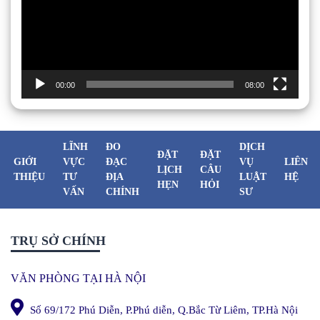
00:00
08:00
LĨNH
ĐO
DỊCH
ĐẶT
ĐẶT
GIỚI
VỰC
ĐẠC
VỤ
LIÊN
LỊCH
CÂU
THIỆU
TƯ
ĐỊA
LUẬT
HỆ
HẸN
HỎI
VẤN
CHÍNH
SƯ
TRỤ SỞ CHÍNH
VĂN PHÒNG TẠI HÀ NỘI
Số 69/172 Phú Diễn, P.Phú diễn, Q.Bắc Từ Liêm, TP.Hà Nội