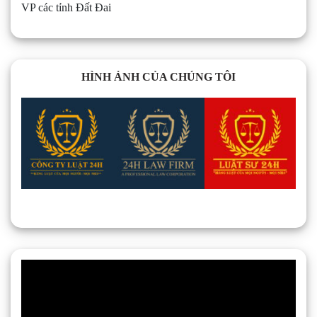
VP các tỉnh Đất Đai
HÌNH ẢNH CỦA CHÚNG TÔI
Trình
chơi
Video